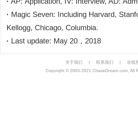
·
AP: Application, IV: Interview, AD: Admi
·
Magic Seven: Including Harvard, Stanf
Kellogg, Chicago, Columbia.
·
Last update: May 20，2018
关于我们
|
联系我们
|
在线
Copyright © 2003-2021 ChaseDream.com, 