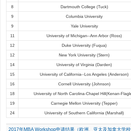
8
Dartmouth College (Tuck)
9
Columbia University
9
Yale University
11
University of Michigan--Ann Arbor (Ross)
12
Duke University (Fuqua)
12
New York University (Stern)
14
University of Virginia (Darden)
15
University of California--Los Angeles (Anderson)
16
Cornell University (Johnson)
18
University of North Carolina-Chapel Hill(Kenan-Flagl
19
Carnegie Mellon University (Tepper)
24
University of Southern California (Marshall)
2017年MBA Workshop申请结果（欧洲、亚太及加拿大学